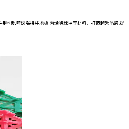
地板,幼兒園拼接地板,籃球場拼裝地板,丙烯酸球場等材料，打造越禾品牌,提