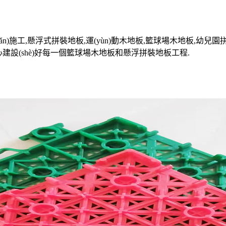
è)生產(chǎn)施工,懸浮式拼裝地板,運(yùn)動木地板,籃球場木
心建設(shè)好每一個籃球場木地板和懸浮拼裝地板工程.