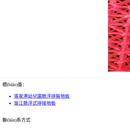
標(biāo)簽：
張家港幼兒園懸浮拼裝地板
吳江懸浮式拼接地板
聯(lián)系方式