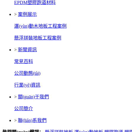
EPDM塑膠跑道材料
>
案例展示
運(yùn)動木地板工程案例
懸浮拼裝地板工程案例
>
新聞資訊
常見百科
公司動態(tài)
行業(yè)資訊
>
關(guān)于我們
公司簡介
>
聯(lián)系我們