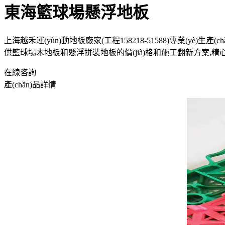
東海籃球場懸浮地板
上海越禾運(yùn)動地板廠家(工程158218-51588)專業(y
供籃球場木地板和懸浮拼裝地板的價(jià)格和施工翻新方案,精
在線咨詢
產(chǎn)品詳情