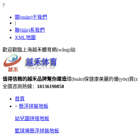
?
關(guān)于我們
|
聯(lián)系我們
XML地圖
歡迎觀臨上海越禾體育網(wǎng)站
值得信賴的
越禾品牌
幫你建造
環(huán)保健康美麗的優(yōu)質(
全國咨詢熱線：
18136190858
首頁
>
懸浮拼裝地板
幼兒園拼接地板
籃球場懸浮拼裝地板