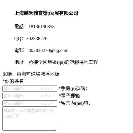
上海越禾體育發(fā)展有限公司
電話：18136190858
QQ：302838270
電郵：302838270@qq.com
地址：承接全國地區(qū)的塑膠場地工程
采購：東海籃球場懸浮地板
*
你的姓名：
*
手機(jī)號碼：
*
電子郵箱：
*
留言內(nèi)容：