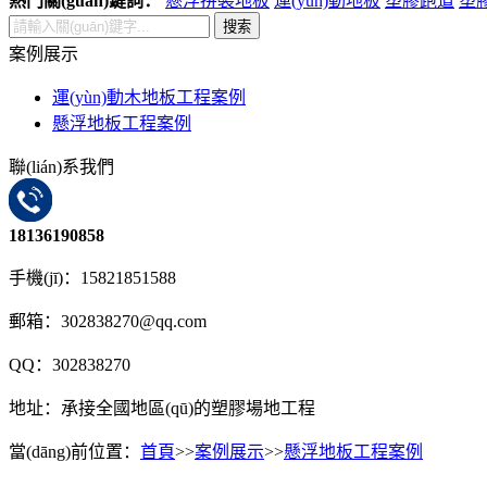
熱門關(guān)鍵詞：
懸浮拼裝地板
運(yùn)動地板
塑膠跑道
塑
搜索
案例展示
運(yùn)動木地板工程案例
懸浮地板工程案例
聯(lián)系我們
18136190858
手機(jī)：15821851588
郵箱：302838270@qq.com
QQ：302838270
地址：承接全國地區(qū)的塑膠場地工程
當(dāng)前位置：
首頁
>>
案例展示
>>
懸浮地板工程案例