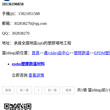
18136190858
手機(jī)：15821851588
郵箱：302838270@qq.com
QQ：302838270
地址：承接全國地區(qū)的塑膠場地工程
當(dāng)前位置：
首頁
>>
產(chǎn)品中心
>>
塑膠跑道
>>
EPDM
epdm塑膠跑道材料
立即咨詢
查看詳情
共1條 當(dāng)前1/
首頁
前一頁
1
后一頁
尾頁