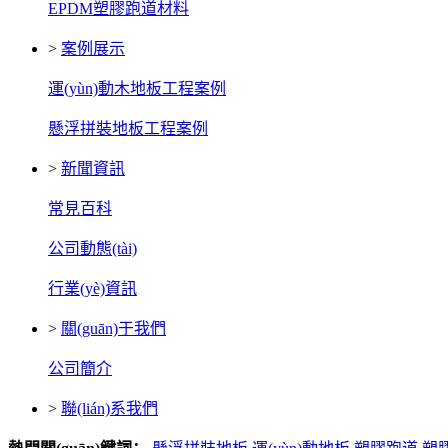
EPDM塑膠跑道材料
>
案例展示
運(yùn)動木地板工程案例
懸浮拼裝地板工程案例
>
新聞資訊
常見百科
公司動態(tài)
行業(yè)資訊
>
關(guān)于我們
公司簡介
>
聯(lián)系我們