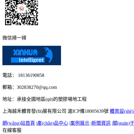
微信掃一掃
電話： 18136190858
郵箱：302838270@qq.com
地址：承接全國地區(qū)的塑膠場地工程
上海越禾體育發(fā)展有限公司
滬ICP備18005639號
體育設(shè
網(wǎng)站首頁
|
產(chǎn)品中心
|
案例展示
|
新聞資訊
|
關(guān
在線客服