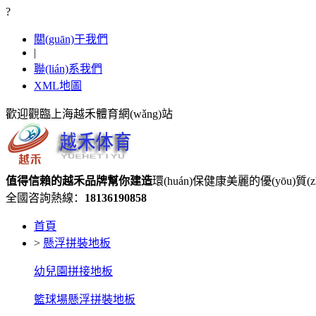
?
關(guān)于我們
|
聯(lián)系我們
XML地圖
歡迎觀臨上海越禾體育網(wǎng)站
值得信賴的
越禾品牌
幫你建造
環(huán)保健康美麗的優(yōu)質(
全國咨詢熱線：
18136190858
首頁
>
懸浮拼裝地板
幼兒園拼接地板
籃球場懸浮拼裝地板