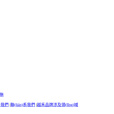
)施
)于我們
|
聯(lián)系我們
|
越禾品牌涉及領(lǐng)域