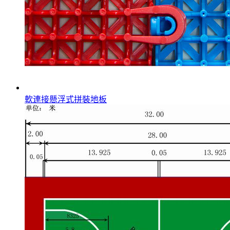
軟連接懸浮式拼裝地板