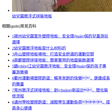
幼兒園懸浮式拼裝地板
相關(guān)常見百科
1
揚州幼兒園室外塑膠地板：安全環(huán)保的兒童游玩
選擇
2
幼兒園懸浮地板是什么材料的
3
舟山塑膠地板場地：打造安全舒適的運動空間
4
高郵塑膠拼接地板：簡單實用的地面裝飾選擇
5
鎮(zhèn)江幼兒園懸浮地板：安全環(huán)保的孩子專
屬游樂場
6
衢州運動場塑膠跑道：暢享奔跑的快樂，健康成長
的舞臺
7
常州懸浮式拼接地板：創(chuàng)新設計，簡化裝
修流程
8
通州學校塑膠跑道：減輕學生運動負荷，提
高身心健康