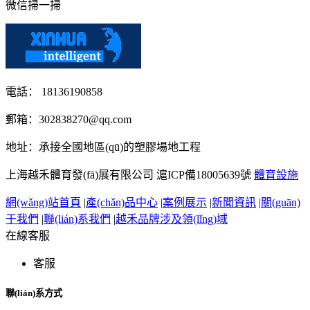
微信掃一掃
電話： 18136190858
郵箱：302838270@qq.com
地址：承接全國地區(qū)的塑膠場地工程
上海越禾體育發(fā)展有限公司
滬ICP備18005639號
體育設施
網(wǎng)站首頁
|
產(chǎn)品中心
|
案例展示
|
新聞資訊
|
關(guān)
于我們
|
聯(lián)系我們
|
越禾品牌涉及領(lǐng)域
在線客服
客服
聯(lián)系方式