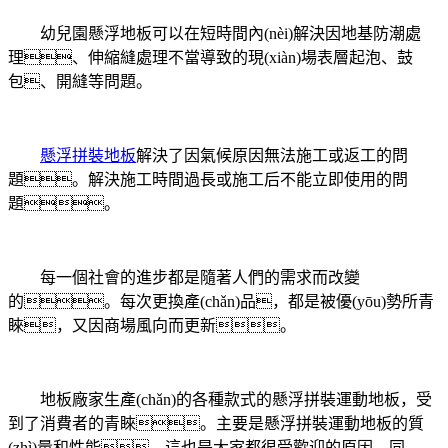
幼兒園懸浮地板可以在短時間內(nèi)解決因地基防潮處
理、伸縮縫處理不當導致的現(xiàn)場表層起泡、鼓
包、開縫等問題。
懸浮拼裝地板
解決了因氣候原因無法施工或返工的問
題。解決施工時間過長或施工后不能立即使用的問
題。
每一個社會的進步都是隨著人們的需求而改變
的。每次更換產(chǎn)品，都是被優(yōu)勢所青
睞，又因商場風向而更新。
地板廠家生產(chǎn)的各種款式的懸浮拼裝運動地板，受
到了消費者的青睞。主要是懸浮拼裝運動地板的質
(zhì)量和性能，這也是大家都很受歡迎的原因。同