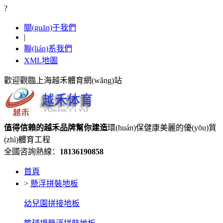
?
關(guān)于我們
|
聯(lián)系我們
XML地圖
歡迎觀臨上海越禾體育網(wǎng)站
值得信賴的
越禾品牌
幫你建造
環(huán)保健康美麗的優(yōu)質
(zhì)體育工程
全國咨詢熱線：
18136190858
首頁
>
懸浮拼裝地板
幼兒園拼接地板