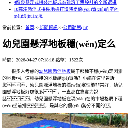
9
龍泉懸浮式拼裝地板成為建筑工程設計的全新選擇
10
慈溪懸浮式拼裝地板打造時尚優(yōu)質(zhì)的室內
(nèi)環(huán)境
當前位置：
首頁
>>
新聞資訊
>>
公司動態(tài)
幼兒園懸浮地板穩(wěn)定么
時間：2026-04-27 07:18:18
點擊：1522次
很多人考慮的
幼兒園懸浮地板
屬于那種不穩(wěn)定因素
的地板，這種拼接的地板結(jié)實嗎？小編在這里告訴
您，幼兒園懸浮地板的穩(wěn)定性能非常好，幼兒
園懸浮地板好處很多，一直都在靠實力說
話，幼兒園懸浮地板在現(xiàn)在的市場格局下穩
(wěn)坐前排，是與它的優(yōu)勢分不開的。