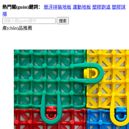
熱門關(guān)鍵詞：
懸浮拼裝地板
運動地板
塑膠跑道
塑膠球
場
搜索
產(chǎn)品推薦