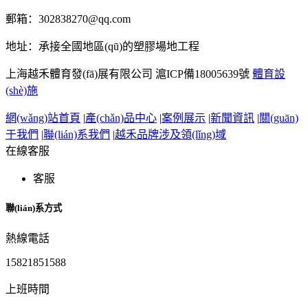
郵箱：302838270@qq.com
地址：承接全國地區(qū)的塑膠場地工程
上海越禾體育發(fā)展有限公司
滬ICP備18005639號
體育設
(shè)施
網(wǎng)站首頁
|
產(chǎn)品中心
|
案例展示
|
新聞資訊
|
關(guān)
于我們
|
聯(lián)系我們
|
越禾品牌涉及領(lǐng)域
在線客服
客服
聯(lián)系方式
熱線電話
15821851588
上班時間