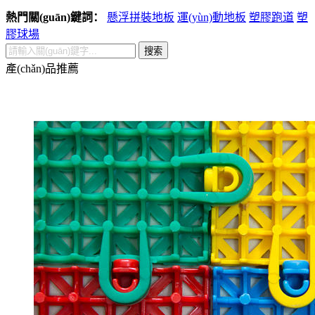
熱門關(guān)鍵詞：
懸浮拼裝地板
運(yùn)動地板
塑膠跑道
塑
膠球場
搜索
產(chǎn)品推薦