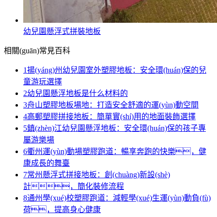
幼兒園懸浮式拼裝地板
相關(guān)常見百科
1
揚(yáng)州幼兒園室外塑膠地板：安全環(huán)保的兒
童游玩選擇
2
幼兒園懸浮地板是什么材料的
3
舟山塑膠地板場地：打造安全舒適的運(yùn)動空間
4
高郵塑膠拼接地板：簡單實(shí)用的地面裝飾選擇
5
鎮(zhèn)江幼兒園懸浮地板：安全環(huán)保的孩子專
屬游樂場
6
衢州運(yùn)動場塑膠跑道：暢享奔跑的快樂，健
康成長的舞臺
7
常州懸浮式拼接地板：創(chuàng)新設(shè)
計，簡化裝修流程
8
通州學(xué)校塑膠跑道：減輕學(xué)生運(yùn)動負(fù)
荷，提高身心健康