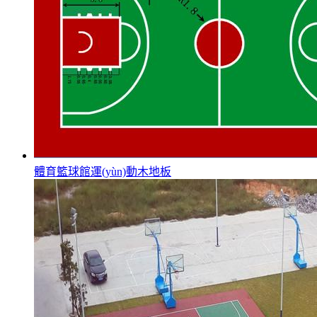
體育籃球館運(yùn)動木地板