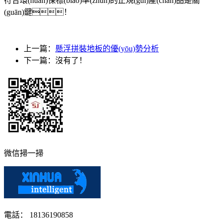
符合環(huán)保標(biāo)準(zhǔn)的正規(guī)產(chǎn)品是關
(guān)鍵！
上一篇：
懸浮拼裝地板的優(yōu)勢分析
下一篇：沒有了！
微信掃一掃
電話： 18136190858