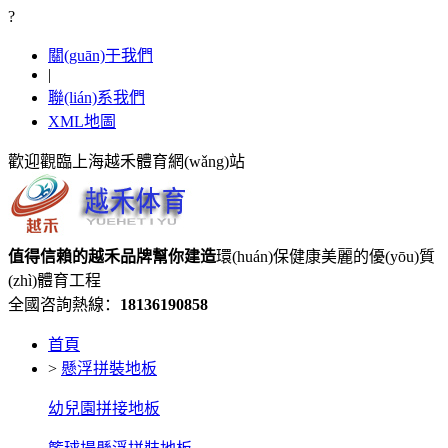
?
關(guān)于我們
|
聯(lián)系我們
XML地圖
歡迎觀臨上海越禾體育網(wǎng)站
值得信賴的
越禾品牌
幫你建造
環(huán)保健康美麗的優(yōu)質
(zhì)體育工程
全國咨詢熱線：
18136190858
首頁
>
懸浮拼裝地板
幼兒園拼接地板