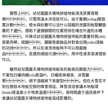
實際上，幼兒園露天場地拼接地板清洗其實很簡
單，只需用溫水沖洗就可以。由于集網(wǎng)眼放
置計劃，使水與砂塵可以沒什么阻礙的泄露到板整體面
層的下邊，借助下邊撐腳間的位置而排在場合外邊的水糟
中。升降式幼兒園露天場地拼接地板的重要材質(zhì)
是聚丙稀，硫酸、鹽酸等腐蝕品并對會出現(xiàn)浸蝕
的功效，所以在清洗地板時不可以用腐蝕
品。若遇到頑固污漬，用中性清潔液清理就
可以。
雖然幼兒園露天場地拼接地板有的氣侯抗壓能力，
不害怕日曬持續(xù)高溫、日曬雨淋潮濕、冰雪嚴
寒、絕不漲縮掉下來變型。但在大雪花不
到位根除木地板空隙的降雪得話，降雪消溶會讓木地板環
(huán)境溫度小于地表溫度，長時間處于過低條件下
會讓幼兒園露天場地拼接地板造成影響的。