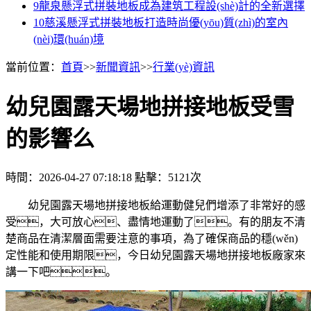
9
龍泉懸浮式拼裝地板成為建筑工程設(shè)計的全新選擇
10
慈溪懸浮式拼裝地板打造時尚優(yōu)質(zhì)的室內
(nèi)環(huán)境
當前位置：
首頁
>>
新聞資訊
>>
行業(yè)資訊
幼兒園露天場地拼接地板受雪
的影響么
時間：2026-04-27 07:18:18
點擊：5121次
幼兒園露天場地拼接地板給運動健兒們增添了非常好的感
受，大可放心、盡情地運動了。有的朋友不清
楚商品在清潔層面需要注意的事項，為了確保商品的穩(wěn)
定性能和使用期限，今日幼兒園露天場地拼接地板廠家來
講一下吧。