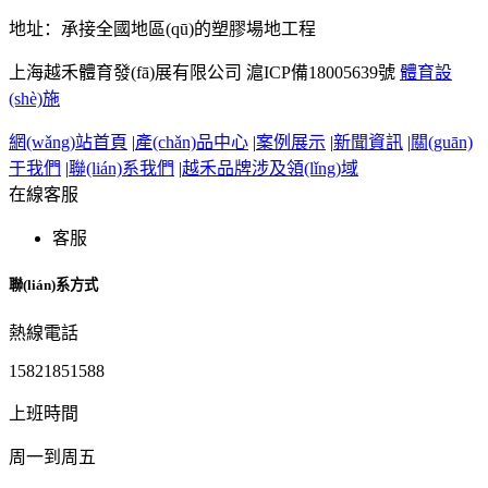
地址：承接全國地區(qū)的塑膠場地工程
上海越禾體育發(fā)展有限公司
滬ICP備18005639號
體育設
(shè)施
網(wǎng)站首頁
|
產(chǎn)品中心
|
案例展示
|
新聞資訊
|
關(guān)
于我們
|
聯(lián)系我們
|
越禾品牌涉及領(lǐng)域
在線客服
客服
聯(lián)系方式
熱線電話
15821851588
上班時間
周一到周五