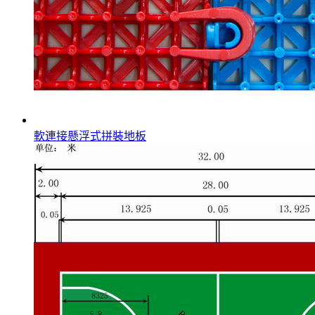
軟連接懸浮式拼裝地板