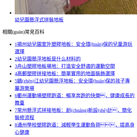
幼兒園懸浮式拼裝地板
相關(guān)常見百科
1
揚州幼兒園室外塑膠地板：安全環(huán)保的兒童游玩
選擇
2
幼兒園懸浮地板是什么材料的
3
舟山塑膠地板場地：打造安全舒適的運動空間
4
高郵塑膠拼接地板：簡單實用的地面裝飾選擇
5
鎮(zhèn)江幼兒園懸浮地板：安全環(huán)保的孩子專
屬游樂場
6
衢州運動場塑膠跑道：暢享奔跑的快樂，健康成長的
舞臺
7
常州懸浮式拼接地板：創(chuàng)新設(shè)計，簡化
裝修流程
8
通州學校塑膠跑道：減輕學生運動負荷，提高身
心健康