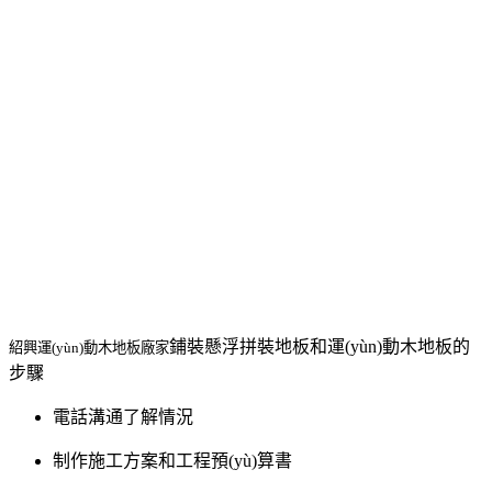
鋪裝懸浮拼裝地板和運(yùn)動木地板的
紹興運(yùn)動木地板廠家
步驟
電話溝通了解情況
制作施工方案和工程預(yù)算書