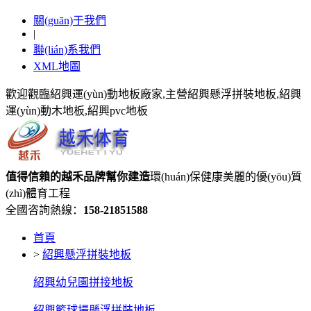
關(guān)于我們
|
聯(lián)系我們
XML地圖
歡迎觀臨紹興運(yùn)動地板廠家,主營紹興懸浮拼裝地板,紹興
運(yùn)動木地板,紹興pvc地板
值得信賴的
越禾品牌
幫你建造
環(huán)保健康美麗的優(yōu)質
(zhì)體育工程
全國咨詢熱線：
158-21851588
首頁
>
紹興懸浮拼裝地板
紹興幼兒園拼接地板
紹興籃球場懸浮拼裝地板