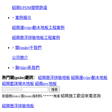
紹興EPDM塑膠跑道
>
案例展示
紹興運(yùn)動木地板工程案例
紹興懸浮拼裝地板工程案例
>
關(guān)于我們
公司簡介
>
聯(lián)系我們
熱門關(guān)鍵詞：
紹興懸浮拼裝地板
紹興運(yùn)動木地板
紹興籃球場木地板
紹興pvc地板
搜索
紹興施工歡迎來電咨詢
新國標(biāo) 環(huán)保材料 ******無害
紹興懸浮拼裝地板