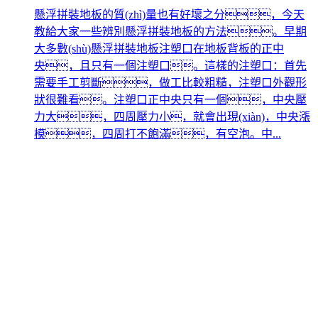
懸浮拼裝地板的質(zhì)量也有好壞之分，今天
教給大家一些辨別懸浮拼裝地板的方法。早期
大多數(shù)懸浮拼裝地板注塑口在地板背板的正中
央，且只有一個注塑口。這樣的注塑口：首先
需要手工剪斷，做工比較粗糙，注塑口外觀形
狀很難看。注塑口正中央只有一個，中央壓
力大，四周壓力小，就會出現(xiàn)，中央漲
模，四周打不飽滿，有空泡。中...