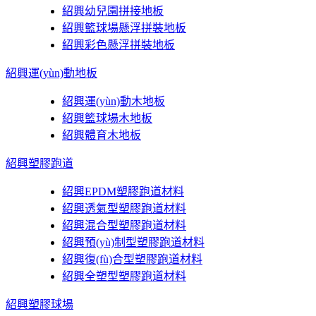
紹興幼兒園拼接地板
紹興籃球場懸浮拼裝地板
紹興彩色懸浮拼裝地板
紹興運(yùn)動地板
紹興運(yùn)動木地板
紹興籃球場木地板
紹興體育木地板
紹興塑膠跑道
紹興EPDM塑膠跑道材料
紹興透氣型塑膠跑道材料
紹興混合型塑膠跑道材料
紹興預(yù)制型塑膠跑道材料
紹興復(fù)合型塑膠跑道材料
紹興全塑型塑膠跑道材料
紹興塑膠球場