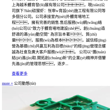
上海越禾體育發(fā)展有限公司，現(xiàn)公
司旗下?lián)碛猩虾：怅审w育設(shè)施工程有限公同等
多個分公司。公司承接室內(nèi)外體育場地工
程，擁有完善的銷售.售后服務(wù)網(wǎng)絡
(luò)公司以“致力于體育場地建設(shè)，創(chuàng)造
舒適的運(yùn)動空間" 為宗旨本著、質(zhì)
量，服務(wù)為根本，誠信經(jīng)
營為基礎(chǔ)共贏互利為目標(biāo)”的經(jīng)營理念螺
誠為社會及廣大客戶服務(wù)。 公司以“團(tuán)
結(jié)進(jìn)取.開拓創(chuàng)新”的企業(yè)精神并借鑒
先進(jìn)的管理思想，逐步...
查看更多
more +
公司動態(tài)