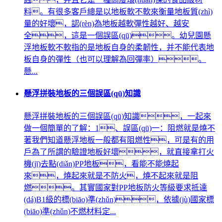
料。有很多客戶總是以地板軟不軟來衡量地板質(zhì)
量的好壞，認(rèn)為地板越軟彈性越好、越安
全，這是一個誤區(qū)。幼兒園懸
浮地板軟不軟指的是地板自身的柔韌性，并不能代表地
板自身的彈性（也可以理解為回彈率）。
懸...
懸浮拼裝地板的三個誤區(qū)知識
懸浮拼裝地板的三個誤區(qū)知識，一起來
做一個簡單的了解：1、誤區(qū)一：阻燃就是燒不
著我們知道懸浮地板一般都有阻燃性，可是有的用
戶為了所謂的驗證地板好壞，就直接拿打火
機(jī)去點(diǎn)PP地板，看能不能燒起
來，燒起來就是不防火，燒不起來就是阻
燃。其實國家對PP地板防火等級要求抵達
(dá)B1級的標(biāo)準(zhǔn)，依據(jù)國家標
(biāo)準(zhǔn)不燃材料定...