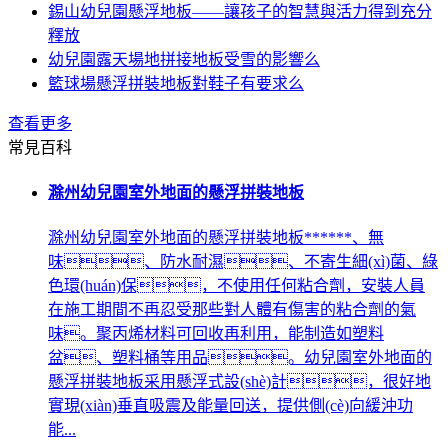
錫山幼兒園懸浮地板——讓孩子的智慧與活力得到充分
釋放
幼兒園露天場地拼接地板受雪的影響么
籃球場懸浮拼裝地板對鞋子有要求么
查看更多
常見百科
滁州幼兒園室外地面的懸浮拼裝地板
滁州幼兒園室外地面的懸浮拼裝地板******、無
味、防水耐濕、不寄生細(xì)菌、綠
色環(huán)保，不使用任何粘合劑，安裝人員
在施工期間不再忍受那些對人體有傷害的粘合劑的氣
味。聚丙烯材料可回收再利用，能制造如塑料
盆、塑料桶等用品。幼兒園室外地面的
懸浮拼裝地板采用懸浮式設(shè)計，很好地
實現(xiàn)垂直吸震及能量回送，提供側(cè)向緩沖功
能...