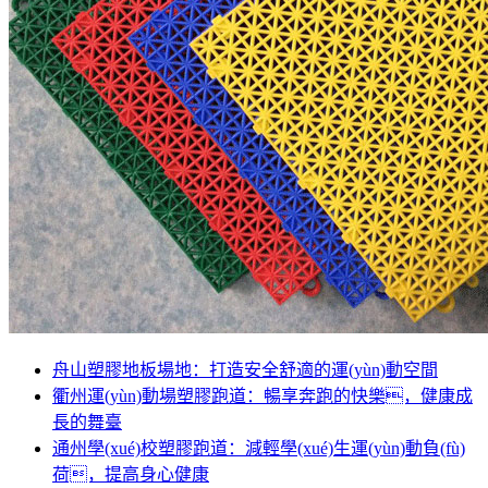
舟山塑膠地板場地：打造安全舒適的運(yùn)動空間
衢州運(yùn)動場塑膠跑道：暢享奔跑的快樂，健康成
長的舞臺
通州學(xué)校塑膠跑道：減輕學(xué)生運(yùn)動負(fù)
荷，提高身心健康